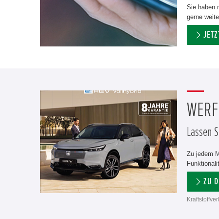
Sie haben n
gerne weite
JET
WERFE
Lassen Si
Zu jedem M
Funktionali
ZU 
Kraftstoffv