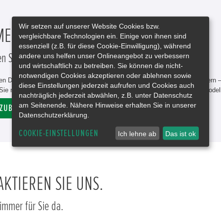
Wir setzen auf unserer Website Cookies bzw.
MEHR KOMFORT UND STYLE.
vergleichbare Technologien ein. Einige von ihnen sind
essenziell (z.B. für diese Cookie-Einwilligung), während
andere uns helfen unser Onlineangebot zu verbessern
n Sie unsere breite Produktpalette.
und wirtschaftlich zu betreiben. Sie können die nicht-
notwendigen Cookies akzeptieren oder ablehnen sowie
n Design-Paketen über funktionale Erweiterungen bis hin zu Fahrradträgern 
diese Einstellungen jederzeit aufrufen und Cookies auch
ie neue Möglichkeiten. Jedes Extra ist dabei perfekt auf das jeweilige Mode
nachträglich jederzeit abwählen, z.B. unter Datenschutz
am Seitenende. Nähere Hinweise erhalten Sie in unserer
 ZUBEHÖRSUCHE
Datenschutzerklärung.
COOKIE-EINSTELLUNGEN
Ich lehne ab
Das ist ok
KTIEREN SIE UNS.
 immer für Sie da.