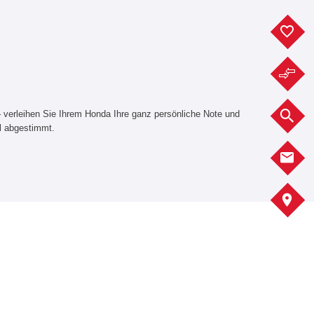
F
F
– verleihen Sie Ihrem Honda Ihre ganz persönliche Note und
F
ll abgestimmt.
K
A