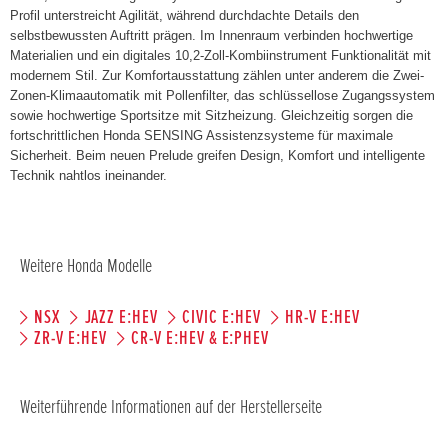
Profil unterstreicht Agilität, während durchdachte Details den
selbstbewussten Auftritt prägen. Im Innenraum verbinden hochwertige
Materialien und ein digitales 10,2-Zoll-Kombiinstrument Funktionalität mit
modernem Stil. Zur Komfortausstattung zählen unter anderem die Zwei-
Zonen-Klimaautomatik mit Pollenfilter, das schlüssellose Zugangssystem
sowie hochwertige Sportsitze mit Sitzheizung. Gleichzeitig sorgen die
fortschrittlichen Honda SENSING Assistenzsysteme für maximale
Sicherheit. Beim neuen Prelude greifen Design, Komfort und intelligente
Technik nahtlos ineinander.
Weitere Honda Modelle
NSX
JAZZ E:HEV
CIVIC E:HEV
HR-V E:HEV
ZR-V E:HEV
CR-V E:HEV & E:PHEV
Weiterführende Informationen auf der Herstellerseite