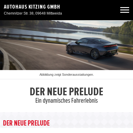
AUTOHAUS KITZING GMBH
Chemnitzer Str. 38, 09648 Mittweida
Neuwagen
Gebrauchtwagen
Angebote
Abbildung zeigt Sonderausstattungen.
Service & Zubehör
DER NEUE PRELUDE
Ein dynamisches Fahrerlebnis
Unser Autohaus
DER NEUE PRELUDE