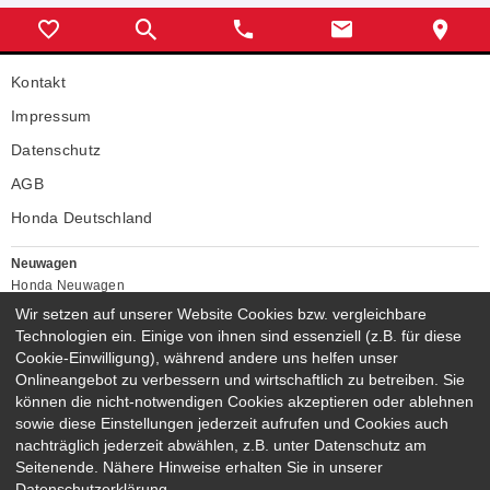
Kontakt
Impressum
Datenschutz
AGB
Honda Deutschland
Neuwagen
Honda Neuwagen
Wir setzen auf unserer Website Cookies bzw. vergleichbare
Gebrauchtwagen
Technologien ein. Einige von ihnen sind essenziell (z.B. für diese
Honda Gebrauchtwagen
Cookie-Einwilligung), während andere uns helfen unser
Honda Vorführwagen
Onlineangebot zu verbessern und wirtschaftlich zu betreiben. Sie
Gesamtbestand
können die nicht-notwendigen Cookies akzeptieren oder ablehnen
NEUWAGENMODELLE
sowie diese Einstellungen jederzeit aufrufen und Cookies auch
nachträglich jederzeit abwählen, z.B. unter Datenschutz am
HONDA NSX
HONDA JAZZ E:HEV
Seitenende. Nähere Hinweise erhalten Sie in unserer
HONDA CIVIC E:HEV
HONDA PRELUDE E:HEV
Datenschutzerklärung.