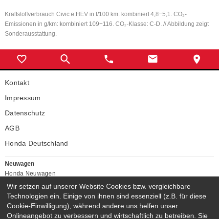
Kraftstoffverbrauch Civic e:HEV in l/100 km: kombiniert 4,8−5,1. CO₂-
Emissionen in g/km: kombiniert 109−116. CO₂-Klasse: C-D. // Abbildung zeigt
Sonderausstattung.
Kontakt
Impressum
Datenschutz
AGB
Honda Deutschland
Neuwagen
Honda Neuwagen
Wir setzen auf unserer Website Cookies bzw. vergleichbare
Gebrauchtwagen
Technologien ein. Einige von ihnen sind essenziell (z.B. für diese
Honda Gebrauchtwagen
Cookie-Einwilligung), während andere uns helfen unser
Honda Vorführwagen
Onlineangebot zu verbessern und wirtschaftlich zu betreiben. Sie
Gesamtbestand